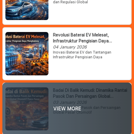
dan Regulasi Global
Revolusi Baterai EV Melesat,
Infrastruktur Pengisian Daya
Menghadang
04 January 2026
Inovasi Baterai EV dan Tantangan
Infrastruktur Pengisian Daya
Badai Di Balik Kemudi: Dinamika Rantai
Pasok Dan Persaingan Global
Otomotif Makin Panas
03 January 2026
Dinamika Rantai Pasok dan Persaingan
VIEW MORE
Global Pasar Otomotif