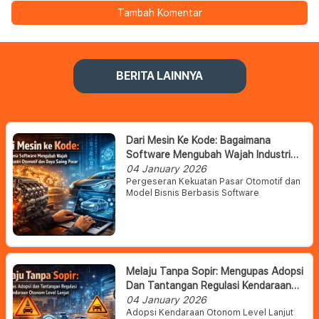
Tambah Komentar
BERITA LAINNYA
Dari Mesin Ke Kode: Bagaimana
Software Mengubah Wajah Industri
Otomotif Dan Daya Saing Pasar
04 January 2026
Pergeseran Kekuatan Pasar Otomotif dan
Model Bisnis Berbasis Software
Melaju Tanpa Sopir: Mengupas Adopsi
Dan Tantangan Regulasi Kendaraan
Otonom Level Lanjut
04 January 2026
Adopsi Kendaraan Otonom Level Lanjut