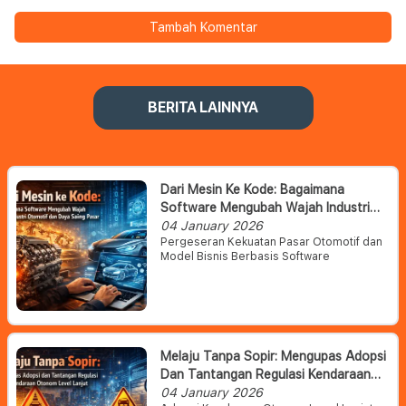
Tambah Komentar
BERITA LAINNYA
Dari Mesin Ke Kode: Bagaimana
Software Mengubah Wajah Industri
Otomotif Dan Daya Saing Pasar
04 January 2026
Pergeseran Kekuatan Pasar Otomotif dan
Model Bisnis Berbasis Software
Melaju Tanpa Sopir: Mengupas Adopsi
Dan Tantangan Regulasi Kendaraan
Otonom Level Lanjut
04 January 2026