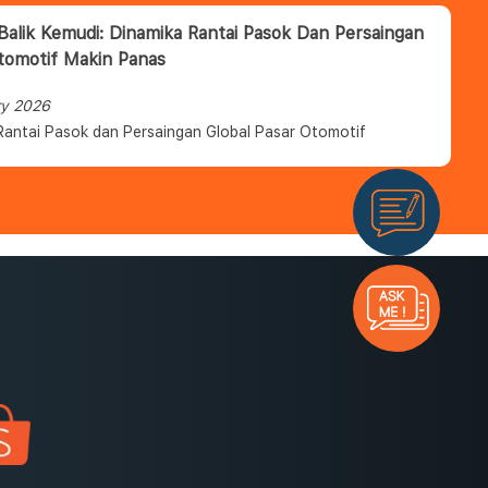
 Balik Kemudi: Dinamika Rantai Pasok Dan Persaingan
tomotif Makin Panas
ry 2026
Rantai Pasok dan Persaingan Global Pasar Otomotif