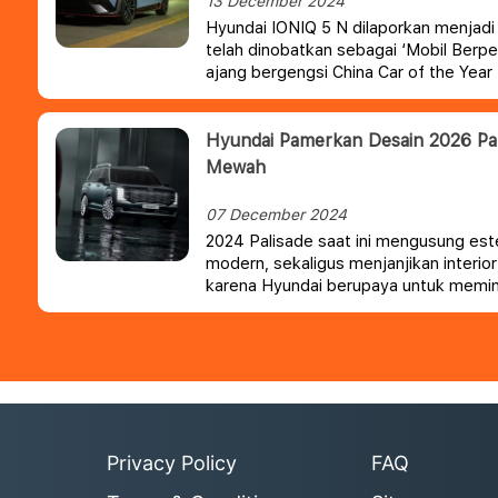
13 December 2024
Hyundai IONIQ 5 N dilaporkan menjad
telah dinobatkan sebagai ‘Mobil Berper
ajang bergengsi China Car of the Yea
Hyundai Pamerkan Desain 2026 Pa
Mewah
07 December 2024
2024 Palisade saat ini mengusung este
modern, sekaligus menjanjikan interio
karena Hyundai berupaya untuk memi
wilayah yang lebih mewah.
Privacy Policy
FAQ