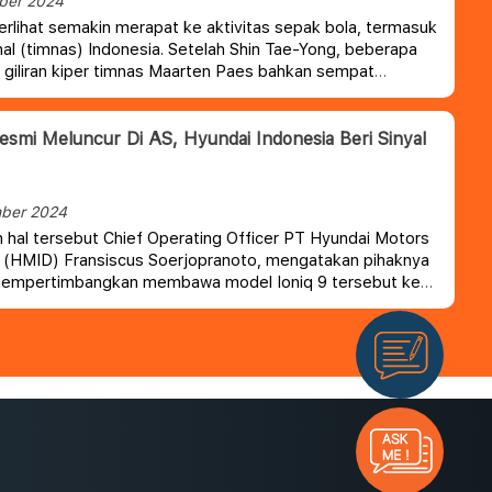
ber 2024
erlihat semakin merapat ke aktivitas sepak bola, termasuk
nal (timnas) Indonesia.
Setelah Shin Tae-Yong, beberapa
u giliran kiper timnas Maarten Paes bahkan sempat
 untuk membuat viral All New Hyundai Santa Fe.
Resmi Meluncur Di AS, Hyundai Indonesia Beri Sinyal
ber 2024
hal tersebut Chief Operating Officer PT Hyundai Motors
 (HMID) Fransiscus Soerjopranoto, mengatakan pihaknya
empertimbangkan membawa model Ioniq 9 tersebut ke
. Hanya saja, Hyundai masih melihat apakah kendaraan ini
uk masyarakat Indonesia.