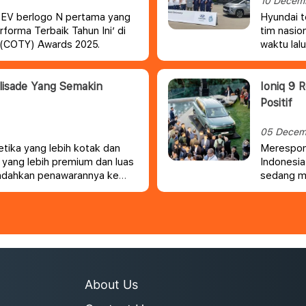
10 Decem
i EV berlogo N pertama yang
Hyundai t
forma Terbaik Tahun Ini’ di
tim nasio
r (COTY) Awards 2025.
waktu lal
digandeng
lisade Yang Semakin
Ioniq 9 
Positif
05 Decem
tika yang lebih kotak dan
Merespon 
r yang lebih premium dan luas
Indonesia
ndahkan penawarannya ke
sedang m
Tanah Air
cocok unt
About Us