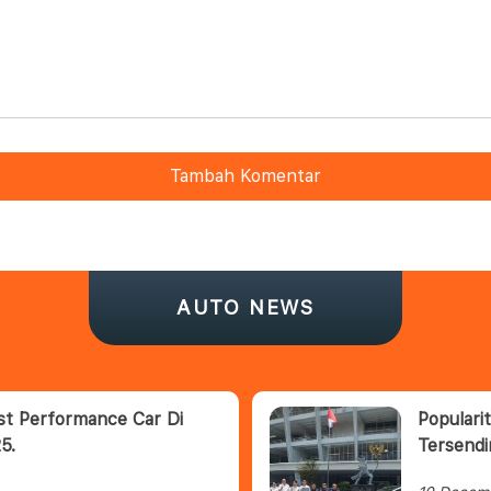
Tambah Komentar
AUTO NEWS
est Performance Car Di
Populari
5.
Tersendi