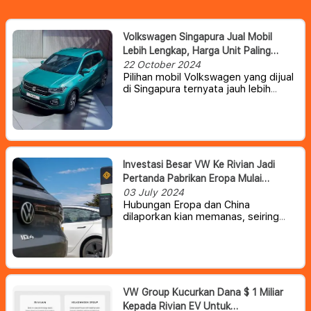
Volkswagen Singapura Jual Mobil
Lebih Lengkap, Harga Unit Paling
Murah Rp 1,8 Miliar
22 October 2024
Pilihan mobil Volkswagen yang dijual
di Singapura ternyata jauh lebih
lengkap dibandingkan di Indonesia.
Volkswagen Singapura bahkan
menjual model-model ikonik seperti
ID.4 dan ID.5 series.
Investasi Besar VW Ke Rivian Jadi
Pertanda Pabrikan Eropa Mulai
Kewalahan Melawan EV China
03 July 2024
Hubungan Eropa dan China
dilaporkan kian memanas, seiring
rencana Uni Eropa yang hendak
menaikkan tarif mobil listrik China
hingga 38 persen.
Intervensi Uni
Eropa ini dilakukan setelah AS
mengambil langkah yang jauh lebih
berani dengan menaikkan tarifnya
VW Group Kucurkan Dana $ 1 Miliar
untuk mobil listrik Cina dari 25%
Kepada Rivian EV Untuk