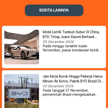
BERITA LAINNYA
Mobil Listrik Tumbuh Subur Di China,
BYD Tetap Juara Xiaomi Berhasil
Masuk 10 Besar
05 December 2024
Pada minggu terakhir bulan
November, pasar kendaraan listrik di
pasar China tercatat naik cukup
signifikan. Sejauh ini, Xiaomi tercatat
naik 37%, Tesla 12%, Nio 2,5%, dan
BYD 2% dibandingkan dengan
minggu sebelumnya.
Jam Kerja Buruk Hingga Pekerja Harus
Minum Air Kotor, Pabrik BYD Brazil Di
Investigasi Pemerintah
02 December 2024
Pada tanggal 27 November,
pemerintah Brasil mengeluarkan
siaran pers yang menyatakan bahwa
mereka sedang mengumpulkan
informasi untuk melakukan gugatan