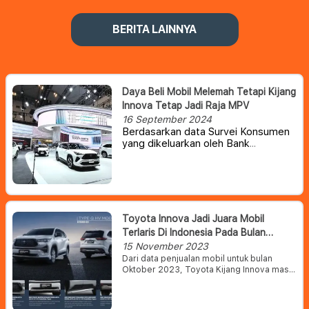
BERITA LAINNYA
Daya Beli Mobil Melemah Tetapi Kijang
Innova Tetap Jadi Raja MPV
16 September 2024
Berdasarkan data Survei Konsumen
yang dikeluarkan oleh Bank
Indonesia (BI), daya beli masyarakat
khususnya kelompok menengah
mengalami penurunan. Hal ini pun
turut berdampak pada sektor
otomotif.
Toyota Innova Jadi Juara Mobil
Terlaris Di Indonesia Pada Bulan
Oktober 2023
15 November 2023
Dari data penjualan mobil untuk bulan
Oktober 2023, Toyota Kijang Innova masih
dinobatkan sebagai pemegang takhta
mobil terlaris di Indonesia. Dan beriku,
kami rangkum hasil data daftar 20 mobil