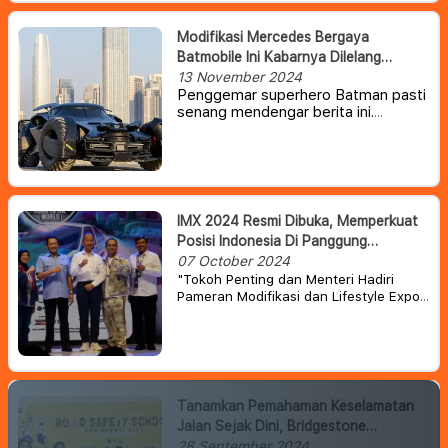
merekayasa model produksi baru di
Future Technology Lab milik
Modifikasi Mercedes Bergaya
Mercedes.
Batmobile Ini Kabarnya Dilelang
Dengan Harga Mulai Rp 5,5 Miliar
13 November 2024
Penggemar superhero Batman pasti
senang mendengar berita ini.
Pasalnya, ada sebuah mobil
Mercedes yang disulap hingga
menyerupai Batmobile yang
digunakan dalam trilogi film The Dark
Knight Rises
IMX 2024 Resmi Dibuka, Memperkuat
Posisi Indonesia Di Panggung
Modifikasi Dunia
07 October 2024
"Tokoh Penting dan Menteri Hadiri
Pameran Modifikasi dan Lifestyle Expo
Terbesar di Asia Tenggara, Berikan
Dukungan Penuh pada Industri
Modifikasi Tanah Air"
Tanamkan Pemahaman Keselamatan
Jalan Sejak Dini, Bridgestone
Indonesia Gelar Road Safety School
28 September 2024