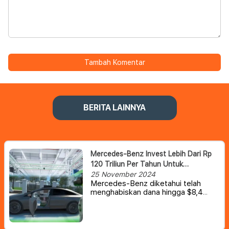
Tambah Komentar
BERITA LAINNYA
Mercedes-Benz Invest Lebih Dari Rp
120 Triliun Per Tahun Untuk
Kembangkan Teknologi Mobil
25 November 2024
Mercedes-Benz diketahui telah
menghabiskan dana hingga $8,4
miliar setiap tahunnya untuk
penelitian dan pengembangan.
Sebagian besar digunakan untuk
merancang, mengembangkan, dan