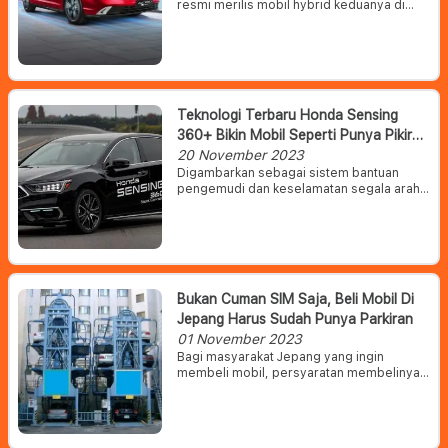
resmi merilis mobil hybrid keduanya di
tahun ini, yaitu All New Accord RS e:HEV.
Honda Accord Hybrid ini bahkan kabarnya
sudah bisa dipesan oleh konsumen dan
akan dikirimkan pada Januari 2024
mendatang.
Teknologi Terbaru Honda Sensing
360+ Bikin Mobil Seperti Punya Pikiran
Sendiri
20 November 2023
Digambarkan sebagai sistem bantuan
pengemudi dan keselamatan segala arah,
Sensin 360+ ini diklaim akan
menghilangkan semua titik buta pada
kendaraan, sehingga mengurangi risiko
kecelakaan atau kesalahan pengemudi.
Bukan Cuman SIM Saja, Beli Mobil Di
Jepang Harus Sudah Punya Parkiran
01 November 2023
Bagi masyarakat Jepang yang ingin
membeli mobil, persyaratan membelinya
tidak hanya harus memiliki Surat Izin
Mengemudi (SIM), tetapi juga harus
memiliki area parkir sendiri.