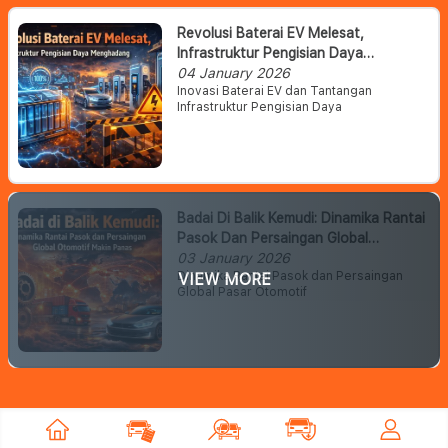
Revolusi Baterai EV Melesat,
Infrastruktur Pengisian Daya
Menghadang
04 January 2026
Inovasi Baterai EV dan Tantangan
Infrastruktur Pengisian Daya
Badai Di Balik Kemudi: Dinamika Rantai
Pasok Dan Persaingan Global
Otomotif Makin Panas
03 January 2026
Dinamika Rantai Pasok dan Persaingan
VIEW MORE
Global Pasar Otomotif