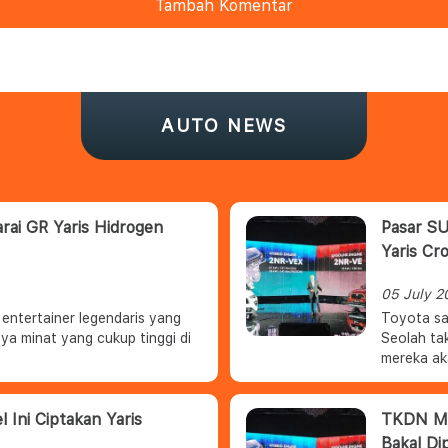
Tambah Komentar
AUTO NEWS
rai GR Yaris Hidrogen
Pasar SU
Yaris Cr
05 July 2
entertainer legendaris yang
Toyota sa
nya minat yang cukup tinggi di
Seolah ta
mereka ak
pilihan hy
 Ini Ciptakan Yaris
TKDN Men
Bakal Di