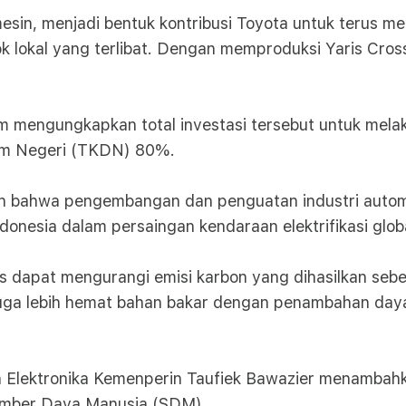
mesin, menjadi bentuk kontribusi Toyota untuk terus m
k lokal yang terlibat. Dengan memproduksi Yaris Cro
engungkapkan total investasi tersebut untuk melakuka
am Negeri (TKDN) 80%.
 bahwa pengembangan dan penguatan industri automo
onesia dalam persaingan kendaraan elektrifikasi globa
ss dapat mengurangi emisi karbon yang dihasilkan se
 juga lebih hemat bahan bakar dengan penambahan day
n Elektronika Kemenperin Taufiek Bawazier menambahka
Sumber Daya Manusia (SDM).