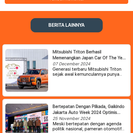
BERITA LAINNYA
Mitsubishi Triton Berhasil
Memenangkan Japan Car Of The Year
(JCOTY) 2024
07 December 2024
Generasi terbaru Mitsubishi Triton
sejak awal kemunculannya punya
tampilan yang tergolong tangguh
tapi juga modern dan futuristik. Dan
baru-baru ini, pickup berukuran
medium yang satu ini baru saja
memenangkan sebuah penghargaan
bergengsi di Jepang.
Bertepatan Dengan Pilkada, Gaikindo
Jakarta Auto Week 2024 Optimis
Akan Tetap Berjalan Lancar
25 November 2024
Meski bertepatan dengan agenda
politik nasional, pameran otomotif