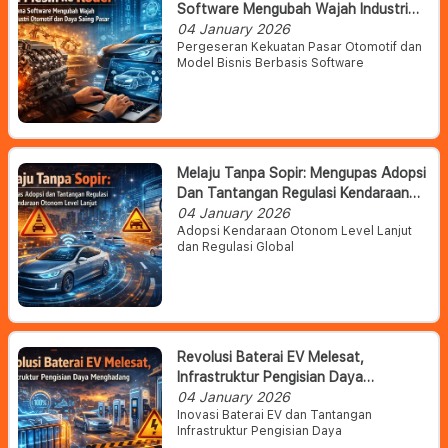
Software Mengubah Wajah Industri
Otomotif Dan Daya Saing Pasar
04 January 2026
Pergeseran Kekuatan Pasar Otomotif dan
Model Bisnis Berbasis Software
Melaju Tanpa Sopir: Mengupas Adopsi
Dan Tantangan Regulasi Kendaraan
Otonom Level Lanjut
04 January 2026
Adopsi Kendaraan Otonom Level Lanjut
dan Regulasi Global
Revolusi Baterai EV Melesat,
Infrastruktur Pengisian Daya
Menghadang
04 January 2026
Inovasi Baterai EV dan Tantangan
Infrastruktur Pengisian Daya