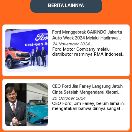
BERITA LAINNYA
Ford Menggebrak GAIKINDO Jakarta
Auto Week 2024 Melalui Hadirnya
Tiga Jagoan Terbaru
24 November 2024
Ford Motor Company melalui
distributor resminya RMA Indonesia
mendobrak pasar otomotif
Indonesia pada ajang
GAIKINDO
Jakarta Auto Week 2024 dengan
merilis varian limited edition dari dua
mobil andalan, Next-Gen Ford
Everest, Next-Gen Ford Ranger
CEO Ford Jim Farley Langsung Jatuh
Wildtrak, serta hadirnya double cabin
Cinta Setelah Mengendarai Xiaomi
terbaru bagi pecinta offroad, Next-
SU7 EV
25 October 2024
Gen Ford Ranger Raptor
CEO Ford, Jim Farley, belum lama ini
3.0.
Berbekal berbagai teknologi dan
mengatakan bahwa dirinya sangat
fitur terkini, tiga kendaraan ini dapat
menyukai Xiaomi SU7 miliknya
menjadi jawaban bagi pecinta
otomotif Indonesia yang
menginginkan mobil tangguh, serta
desain yang modern dan gagah.