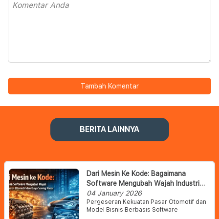
Tambah Komentar
BERITA LAINNYA
Dari Mesin Ke Kode: Bagaimana
Software Mengubah Wajah Industri
Otomotif Dan Daya Saing Pasar
04 January 2026
Pergeseran Kekuatan Pasar Otomotif dan
Model Bisnis Berbasis Software