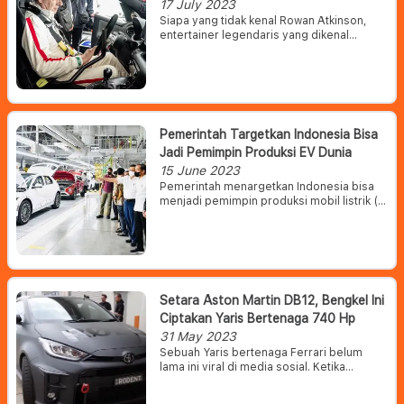
17 July 2023
Siapa yang tidak kenal Rowan Atkinson,
entertainer legendaris yang dikenal
sebagai Mr Bean ini ternyata punya minat
yang cukup tinggi di dunia otomotif.
Pemerintah Targetkan Indonesia Bisa
Jadi Pemimpin Produksi EV Dunia
15 June 2023
Pemerintah menargetkan Indonesia bisa
menjadi pemimpin produksi mobil listrik (
electric vehicle/EV ) secara global. Hal itu
didasari pada kemampuan ekspor mobil
utuh atau completely built up (CBU) yang
terus meningkat setiap tahun.
Setara Aston Martin DB12, Bengkel Ini
Ciptakan Yaris Bertenaga 740 Hp
31 May 2023
Sebuah Yaris bertenaga Ferrari belum
lama ini viral di media sosial. Ketika
ditelusuri, Yaris GR dengan tenaga 740 hp
tersebut merupakan hasil karya Powertune