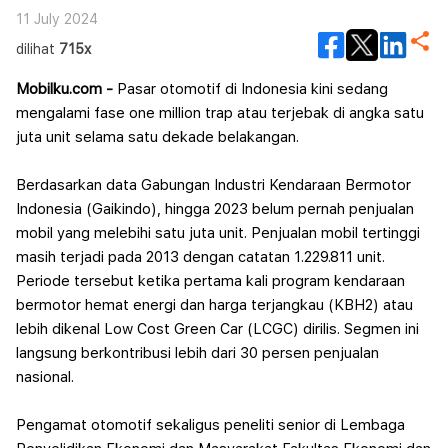
Terakhir
11 July 2024
dilihat
715x
Mobilku.com -
Pasar otomotif di Indonesia kini sedang
mengalami fase one million trap atau terjebak di angka satu
juta unit selama satu dekade belakangan.
Berdasarkan data Gabungan Industri Kendaraan Bermotor
Indonesia (Gaikindo), hingga 2023 belum pernah penjualan
mobil yang melebihi satu juta unit.
Penjualan mobil tertinggi
masih terjadi pada 2013 dengan catatan 1.229.811 unit.
Periode tersebut ketika pertama kali program kendaraan
bermotor hemat energi dan harga terjangkau (KBH2) atau
lebih dikenal Low Cost Green Car (LCGC) dirilis. Segmen ini
langsung berkontribusi lebih dari 30 persen penjualan
nasional.
Pengamat otomotif sekaligus peneliti senior di Lembaga