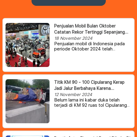
Penjualan Mobil Bulan Oktober
Catatan Rekor Tertinggi Sepanjang
Tahun 2024
18 November 2024
Penjualan mobil di Indonesia pada
periode Oktober 2024 telah
mencatatkan rekor tertinggi
sepanjang tahun.
Titik KM 90 - 100 Cipularang Kerap
Jadi Jalur Berbahaya Karena
Didominasi Jalan Menurun
12 November 2024
Belum lama ini kabar duka telah
terjadi di KM 92 ruas tol Cipularang
arah Jakarta pada pukul 15.15 WIB.
Di ruas jalan tersebut terjadi
kecelakaan beruntun yang
mengakibatkan sejumlah mobil
saling bertabrakan, bahkan juga ada
yang saling bertumpukkan.