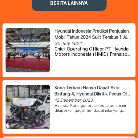
BERITA LAINNYA
Hyundai Indonesia Prediksi Penjualan
Mobil Tahun 2024 Sulit Tembus 1 Juta
Unit
30 July 2024
Chief Operating Officer PT Hyundai
Motors Indonesia (HMID) Fransiscus
Soerjopranoto menyampaikan
bahwa penjualan mobil di Indonesia
pada tahun 2024 ini tidak akan
tembus sampai 1 juta unit.
Kona Terbaru Hanya Dapat Skor
Bintang 4, Hyundai Dikritik Pedas Oleh
Europe NCAP
12 December 2023
Hyundai Kona generasi kedua belum ini
dilaporkan gagal mendapat nilai yang
memuaskan dalam pengujiannya oleh New
Car Assessment Program Eropa (NCAP).
Hyundai Kona diketahui mendapatkan skor
yang cukup rendah atau skor 4 bintang
dalam pengujian oleh Europe NCAP.