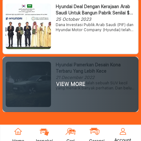
Hyundai Deal Dengan Kerajaan Arab
Saudi Untuk Bangun Pabrik Senilai $
500 Juta
25 October 2023
Dana Investasi Publik Arab Saudi (PIF) dan
Hyundai Motor Company (Hyundai) telah
mengumumkan penandatanganan
perjanjian usaha patungan untuk
mendirikan pabrik manufaktur kendaraan
otomatis di Arab Saudi.
Hyundai Pamerkan Desain Kona
Terbaru Yang Lebih Kece
21 December 2022
Hyundai Kona adalah sebuah SUV kecil
VIEW MORE
yang menarik banyak perhatian. Dan belum
lama ini, tim desain Hyundai memamerkan
desain Kona generasi terbaru yang tampil
futuristik dan semakin menarik.
Account
Home
Inspeksi
Cari
Garansi