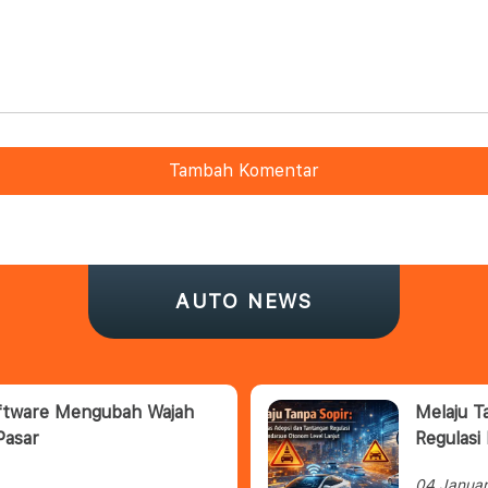
Tambah Komentar
AUTO NEWS
oftware Mengubah Wajah
Melaju T
Pasar
Regulasi
04 Janua