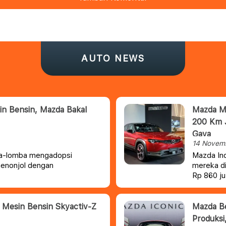
AUTO NEWS
n Bensin, Mazda Bakal
Mazda M
200 Km 
Gaya
14 Novem
mba-lomba mengadopsi
Mazda Ind
 menonjol dengan
mereka di
Rp 860 ju
mobil ini
pertimba
 Mesin Bensin Skyactiv-Z
Mazda Be
Produksi