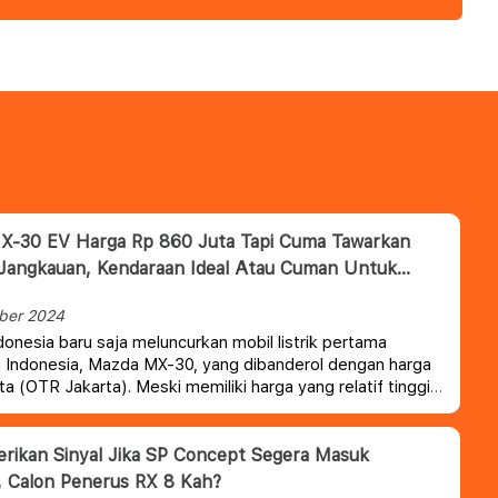
X-30 EV Harga Rp 860 Juta Tapi Cuma Tawarkan
Jangkauan, Kendaraan Ideal Atau Cuman Untuk
ber 2024
onesia baru saja meluncurkan mobil listrik pertama
 Indonesia, Mazda MX-30, yang dibanderol dengan harga
ta (OTR Jakarta).
Meski memiliki harga yang relatif tinggi,
 hanya memiliki jarak tempuh 200 Km, yang bisa jadi
ngan bagi calon konsumen.
rikan Sinyal Jika SP Concept Segera Masuk
, Calon Penerus RX 8 Kah?