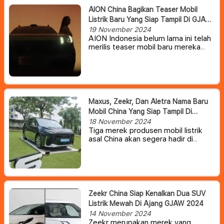
AION China Bagikan Teaser Mobil
Listrik Baru Yang Siap Tampil Di GJAW
2024
19 November 2024
AION Indonesia belum lama ini telah
merilis teaser mobil baru mereka
yang akan diperkenalkan di
Indonesia.
Mobil listrik baru tersebut
kabarnya akan dirilis dalam pameran
otomotif Gaikindo Jakarta Auto
Show (GJAW), yang sebentar lagi
akan digelar di ICE-BSD City,
Maxus, Zeekr, Dan Aletra Nama Baru
Tangsel 22 November – 1 Desember
Mobil China Yang Siap Tampil Di
2024.
Indonesia
18 November 2024
Tiga merek produsen mobil listrik
asal China akan segera hadir di
Indonesia pada ajang pameran
otomotif Gaikindo Jakarta Auto
Week (GJAW) 2024.
Zeekr China Siap Kenalkan Dua SUV
Listrik Mewah Di Ajang GJAW 2024
14 November 2024
Zeekr merupakan merek yang