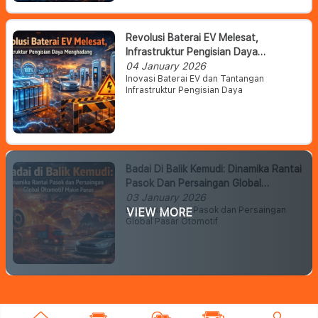
Revolusi Baterai EV Melesat,
Infrastruktur Pengisian Daya
Menghadang
04 January 2026
Inovasi Baterai EV dan Tantangan
Infrastruktur Pengisian Daya
Badai Di Balik Kemudi: Dinamika Rantai
Pasok Dan Persaingan Global
Otomotif Makin Panas
03 January 2026
Dinamika Rantai Pasok dan Persaingan
VIEW MORE
Global Pasar Otomotif