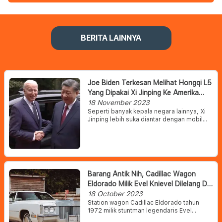
BERITA LAINNYA
Joe Biden Terkesan Melihat Hongqi L5
Yang Dipakai Xi Jinping Ke Amerika
Serikat
18 November 2023
Seperti banyak kepala negara lainnya, Xi
Jinping lebih suka diantar dengan mobil
kepresidenannya sendiri untuk
pertemuannya baru-baru ini dengan Joe
Biden. Dan siapa sangka, mobil yang
dibawanya ke Amerika Serikat menarik
perhatian Joe Biden.
Barang Antik Nih, Cadillac Wagon
Eldorado Milik Evel Knievel Dilelang Di
London
18 October 2023
Station wagon Cadillac Eldorado tahun
1972 milik stuntman legendaris Evel
Knievel kabarnya telah dijual melalui rumah