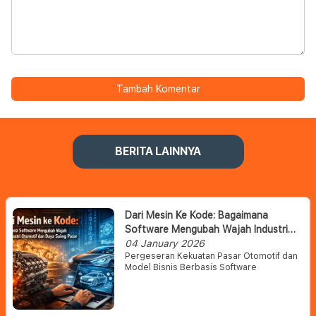
Tambah Komentar
BERITA LAINNYA
Dari Mesin Ke Kode: Bagaimana
Software Mengubah Wajah Industri
Otomotif Dan Daya Saing Pasar
04 January 2026
Pergeseran Kekuatan Pasar Otomotif dan
Model Bisnis Berbasis Software