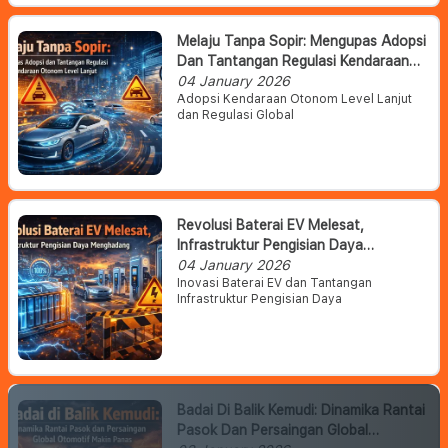
Melaju Tanpa Sopir: Mengupas Adopsi
Dan Tantangan Regulasi Kendaraan
Otonom Level Lanjut
04 January 2026
Adopsi Kendaraan Otonom Level Lanjut
dan Regulasi Global
Revolusi Baterai EV Melesat,
Infrastruktur Pengisian Daya
Menghadang
04 January 2026
Inovasi Baterai EV dan Tantangan
Infrastruktur Pengisian Daya
Badai Di Balik Kemudi: Dinamika Rantai
Pasok Dan Persaingan Global