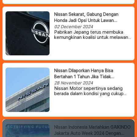
R32 GT-R dalam upaya menciptakan
kembali daya tarik mobil untuk
generasi baru.
Nissan Sekarat, Gabung Dengan
Honda Jadi Opsi Untuk Lawan
Dominasi Pabrikan China
02 December 2024
Pabrikan Jepang terus membuka
kemungkinan koalisi untuk melawan
pesatnya kemajuan teknologi mobil
dari China. Dua raksasa otomotif
Jepang yang jadi rival dari Toyota,
berencana meringankan beban
perusahaan dengan cara bergabung.
Nissan Dilaporkan Hanya Bisa
Bertahan 1 Tahun Jika Tidak
Melakukan Perubahan Strategi Bisnis
28 November 2024
Nissan Motor sepertinya sedang
berada dalam kondisi yang cukup
buruk. Pasalnya, bulan lalu produsen
mobil itu mengumumkan rencana
untuk memberhentikan sekitar 9.000
karyawan dan memangkas kapasitas
produksi sebesar 20% karena
penjualan yang menurun, terutama di
Nissan Indonesia Meriahkan GAIKINDO
AS dan Tiongkok.
Jakarta Auto Week 2024 Dengan