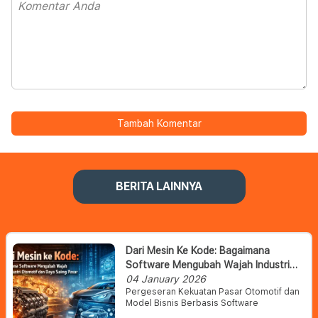
Tambah Komentar
BERITA LAINNYA
Dari Mesin Ke Kode: Bagaimana
Software Mengubah Wajah Industri
Otomotif Dan Daya Saing Pasar
04 January 2026
Pergeseran Kekuatan Pasar Otomotif dan
Model Bisnis Berbasis Software