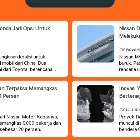
onda Jadi Opsi Untuk
Nissan D
Melakuka
28 Novem
gkinan koalisi untuk
Nissan Mo
mobil dari China. Dua
buruk. Pa
al dari Toyota, berencana
rencana u
n cara bergabung.
memangka
yang menu
an Terpaksa Memangkas
Inovasi 
0 Persen
Bertena
23 Octob
ri Nissan Motor. Kabarnya,
Proyek De
memangkas 9.000 pekerja dan
muncul di
 sebesar 20 persen.
bendera G
berbentuk 