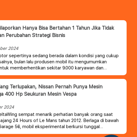
ilaporkan Hanya Bisa Bertahan 1 Tahun Jika Tidak
n Perubahan Strategi Bisnis
ber 2024
tor sepertinya sedang berada dalam kondisi yang cukup
salnya, bulan lalu produsen mobil itu mengumumkan
ntuk memberhentikan sekitar 9.000 karyawan dan
s kapasitas produksi sebesar 20% karena penjualan
run, terutama di AS dan Tiongkok.
Yang Terlupakan, Nissan Pernah Punya Mesin
ga 400 Hp Seukuran Mesin Vespa
er 2024
ltaWing sempat menarik perhatian banyak orang saat
 ajang 24 Hours of Le Mans tahun 2012. Berlaga di bawah
arage 56, mobil eksperimental berkursi tunggal
seperti jet tempur darat ini ditenagai oleh mesin 1,5 liter