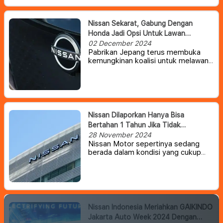
R32 GT-R dalam upaya menciptakan
kembali daya tarik mobil untuk
generasi baru.
Nissan Sekarat, Gabung Dengan
Honda Jadi Opsi Untuk Lawan
Dominasi Pabrikan China
02 December 2024
Pabrikan Jepang terus membuka
kemungkinan koalisi untuk melawan
pesatnya kemajuan teknologi mobil
dari China. Dua raksasa otomotif
Jepang yang jadi rival dari Toyota,
berencana meringankan beban
perusahaan dengan cara bergabung.
Nissan Dilaporkan Hanya Bisa
Bertahan 1 Tahun Jika Tidak
Melakukan Perubahan Strategi Bisnis
28 November 2024
Nissan Motor sepertinya sedang
berada dalam kondisi yang cukup
buruk. Pasalnya, bulan lalu produsen
mobil itu mengumumkan rencana
untuk memberhentikan sekitar 9.000
karyawan dan memangkas kapasitas
produksi sebesar 20% karena
penjualan yang menurun, terutama di
Nissan Indonesia Meriahkan GAIKINDO
AS dan Tiongkok.
Jakarta Auto Week 2024 Dengan