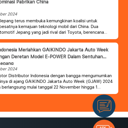
minasi Pabrikan China
ber 2024
Jepang terus membuka kemungkinan koalisi untuk
esatnya kemajuan teknologi mobil dari China. Dua
tomotif Jepang yang jadi rival dari Toyota, berencana
kan beban perusahaan dengan cara bergabung.
Indonesia Meriahkan GAIKINDO Jakarta Auto Week
ngan Deretan Model E-POWER Dalam Sentuhan
Jepang
ber 2024
otor Distributor Indonesia dengan bangga mengumumkan
asinya di ajang GAIKINDO Jakarta Auto Week (GJAW) 2024
 berlangsung mulai tanggal 22 November hingga 1
2024 di Indonesia Convention Exhibition (ICE) BSD,
. Pada kesempatan ini, Nissan akan menampilkan
i e-POWER melalui model-model unggulan Nissan Serena
 Nissan Kicks e-POWER serta model-model lain yang
donesia.