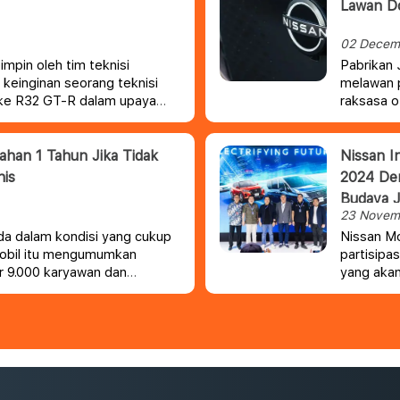
Lawan Do
02 Decem
impin oleh tim teknisi
Pabrikan 
i keinginan seorang teknisi
melawan p
 ke R32 GT-R dalam upaya
raksasa o
untuk generasi baru.
meringan
ahan 1 Tahun Jika Tidak
Nissan 
nis
2024 De
Budaya 
23 Novem
da dalam kondisi yang cukup
Nissan M
 mobil itu mengumumkan
partisip
r 9.000 karyawan dan
yang akan
ar 20% karena penjualan
Desember 
ongkok.
Tangerang
teknolog
e-POWER,
ada di In