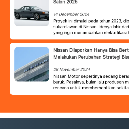
Salon 2025
14 December 2024
Proyek ini dimulai pada tahun 2023, dip
sukarelawan di Nissan. Idenya lahir dar
yang ingin menambahkan elektrifikasi
menciptakan kembali daya tarik mobil 
Nissan Dilaporkan Hanya Bisa Bert
Melakukan Perubahan Strategi Bis
28 November 2024
Nissan Motor sepertinya sedang bera
buruk. Pasalnya, bulan lalu produsen
rencana untuk memberhentikan sekita
memangkas kapasitas produksi sebes
yang menurun, terutama di AS dan Ti