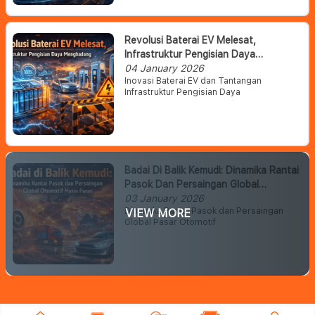
Revolusi Baterai EV Melesat,
Infrastruktur Pengisian Daya
Menghadang
04 January 2026
Inovasi Baterai EV dan Tantangan
Infrastruktur Pengisian Daya
Badai Di Balik Kemudi: Dinamika Rantai
Pasok Dan Persaingan Global
Otomotif Makin Panas
03 January 2026
Dinamika Rantai Pasok dan Persaingan
VIEW MORE
Global Pasar Otomotif