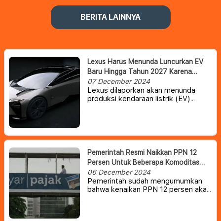
BERITA LAINNYA
Lexus Harus Menunda Luncurkan EV
Baru Hingga Tahun 2027 Karena
Toyota Masih Perlu Waktu
07 December 2024
Lexus dilaporkan akan menunda
produksi kendaraan listrik (EV)
generasi berikutnya, termasuk
sedan IS yang telah lama dihentikan
produksinya.
Pemerintah Resmi Naikkan PPN 12
Persen Untuk Beberapa Komoditas
Mewah
06 December 2024
Pemerintah sudah mengumumkan
bahwa kenaikan PPN 12 persen akan
tetap berlaku. Namun, tidak semua
barang akan terkena pajak tersebut,
melainkan hanya barang-barang