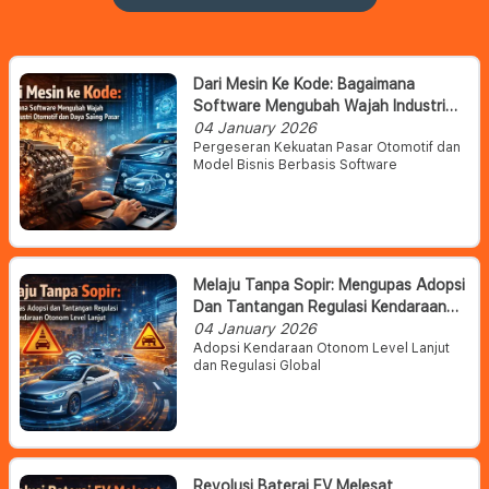
Dari Mesin Ke Kode: Bagaimana
Software Mengubah Wajah Industri
Otomotif Dan Daya Saing Pasar
04 January 2026
Pergeseran Kekuatan Pasar Otomotif dan
Model Bisnis Berbasis Software
Melaju Tanpa Sopir: Mengupas Adopsi
Dan Tantangan Regulasi Kendaraan
Otonom Level Lanjut
04 January 2026
Adopsi Kendaraan Otonom Level Lanjut
dan Regulasi Global
Revolusi Baterai EV Melesat,