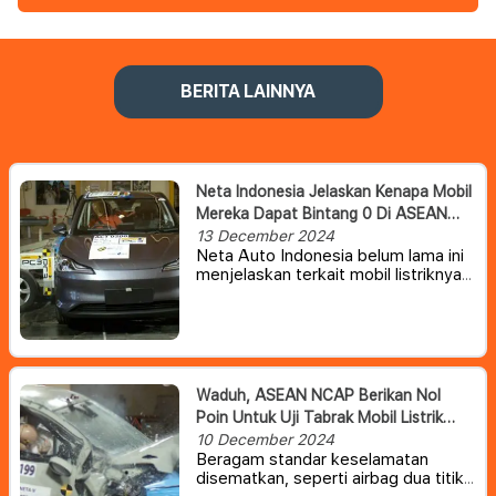
BERITA LAINNYA
Neta Indonesia Jelaskan Kenapa Mobil
Mereka Dapat Bintang 0 Di ASEAN
NCAP
13 December 2024
Neta Auto Indonesia belum lama ini
menjelaskan terkait mobil listriknya
yang mendapat nilai 0 dari program
pemeringkatan keselamatan mobil
yang berlaku di kawasan Asia
Tenggara (ASEAN NCAP).
Waduh, ASEAN NCAP Berikan Nol
Poin Untuk Uji Tabrak Mobil Listrik
NETA V
10 December 2024
Beragam standar keselamatan
disematkan, seperti airbag dua titik