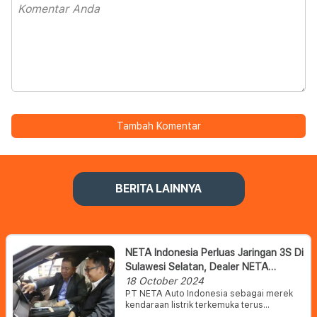
Tambah Komentar
BERITA LAINNYA
NETA Indonesia Perluas Jaringan 3S Di
Sulawesi Selatan, Dealer NETA
Tridaya Makassar Siap Melayani
18 October 2024
PT NETA Auto Indonesia sebagai merek
Konsumen
kendaraan listrik terkemuka terus
memperkuat eksistensinya dengan