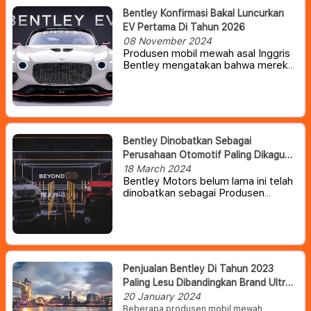
Bentley Konfirmasi Bakal Luncurkan
EV Pertama Di Tahun 2026
08 November 2024
Produsen mobil mewah asal Inggris
Bentley mengatakan bahwa mereka
akan meluncurkan mobil listrik
pertamanya pada tahun 2026 dan
mengatakan akan terus menjual
mobil hibrida plug-in hingga tahun
2035.
Bentley Dinobatkan Sebagai
Perusahaan Otomotif Paling Dikagumi
Di Inggris
18 March 2024
Bentley Motors belum lama ini telah
dinobatkan sebagai Produsen
Otomotif Paling Dikagumi di wilayah
Inggris. Gelar tersebut diambil
melalui survei dengan pemungutan
suara yang dilakukan oleh para
eksekutif dari berbagai industri.
Penjualan Bentley Di Tahun 2023
Paling Lesu Dibandingkan Brand Ultra
Mewah Lainnya
20 January 2024
Beberapa produsen mobil mewah