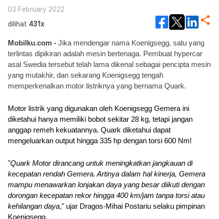
03 February 2022
dilihat
431x
Mobilku.com - 
Jika mendengar nama Koenigsegg, satu yang 
terlintas dipikiran adalah mesin bertenaga. Pembuat hypercar 
asal Swedia tersebut telah lama dikenal sebagai pencipta mesin 
yang mutakhir, dan sekarang Koenigsegg tengah 
memperkenalkan motor listriknya yang bernama Quark. 
Motor listrik yang digunakan oleh Koenigsegg Gemera ini 
diketahui hanya memiliki bobot sekitar 28 kg, tetapi jangan 
anggap remeh kekuatannya. Quark diketahui dapat 
mengeluarkan output hingga 335 hp dengan torsi 600 Nm!
"
Quark Motor dirancang untuk meningkatkan jangkauan di 
kecepatan rendah Gemera. Artinya dalam hal kinerja, Gemera 
mampu menawarkan lonjakan daya yang besar diikuti dengan 
dorongan kecepatan rekor hingga 400 km/jam tanpa torsi atau 
kehilangan daya
," ujar Dragos-Mihai Postariu selaku pimpinan 
Koenigsegg.