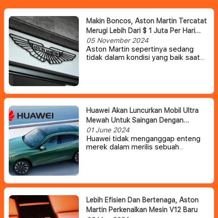
Makin Boncos, Aston Martin Tercatat
Merugi Lebih Dari $ 1 Juta Per Hari
Sepanjang 2024
05 November 2024
Aston Martin sepertinya sedang
tidak dalam kondisi yang baik saat
ini. Minggu lalu, produsen mobil
Inggris itu mengungkapkan kerugian
kuartal ketiga sebesar $13,4 juta
sebelum pajak.
Huawei Akan Luncurkan Mobil Ultra
Mewah Untuk Saingan Dengan
Maybach & Rolls-Royce
01 June 2024
Huawei tidak menganggap enteng
merek dalam merilis sebuah
kendaraan mewah. Apalagi,
perusahaan teknologi tersebut akan
bekerja sama dengan JAC untuk
merilis mobil mewah seperti
Maybach dan Rolls-Royce.
Lebih Efisien Dan Bertenaga, Aston
Martin Perkenalkan Mesin V12 Baru