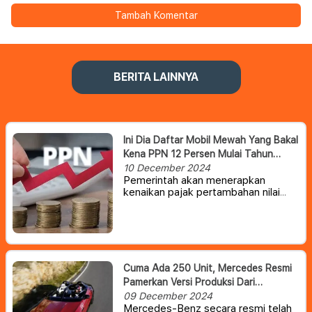
Tambah Komentar
BERITA LAINNYA
Ini Dia Daftar Mobil Mewah Yang Bakal
Kena PPN 12 Persen Mulai Tahun
Depan
10 December 2024
Pemerintah akan menerapkan
kenaikan pajak pertambahan nilai
(PPN) menjadi 12 persen untuk
barang mewah mulai 1 Januari 2025.
Ketentuan ini juga berimbas pada
mobil mewah yang dipasarkan di
Indonesia.
Cuma Ada 250 Unit, Mercedes Resmi
Pamerkan Versi Produksi Dari
PureSpeed Concept
09 December 2024
Mercedes-Benz secara resmi telah