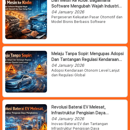
Dari Mesin Ke Kode: Bagaimana
Software Mengubah Wajah Industri
Otomotif Dan Daya Saing Pasar
04 January 2026
Pergeseran Kekuatan Pasar Otomotif dan
Model Bisnis Berbasis Software
Melaju Tanpa Sopir: Mengupas Adopsi
Dan Tantangan Regulasi Kendaraan
Otonom Level Lanjut
04 January 2026
Adopsi Kendaraan Otonom Level Lanjut
dan Regulasi Global
Revolusi Baterai EV Melesat,
Infrastruktur Pengisian Daya
Menghadang
04 January 2026
Inovasi Baterai EV dan Tantangan
Infrastruktur Pengisian Daya