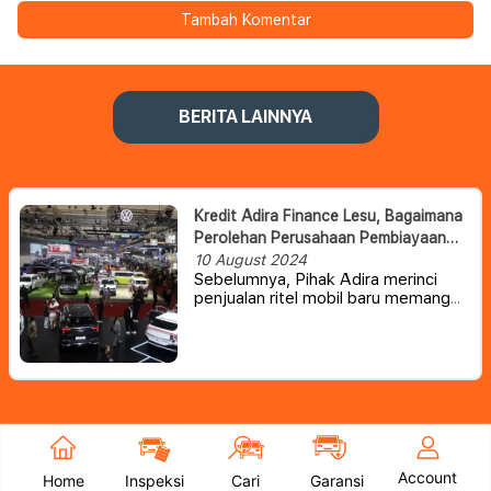
Tambah Komentar
BERITA LAINNYA
Kredit Adira Finance Lesu, Bagaimana
Perolehan Perusahaan Pembiayaan
Lainnya?
10 August 2024
Sebelumnya, Pihak Adira merinci
penjualan ritel mobil baru memang
tengah mengalami penurunan
sebesar 15 persen year-on-year
(yoy) menjadi 432 ribu unit,
sedangkan penjualan sepeda motor
baru relatif stabil yaitu sebesar 3
juta unit.
Account
Home
Inspeksi
Cari
Garansi