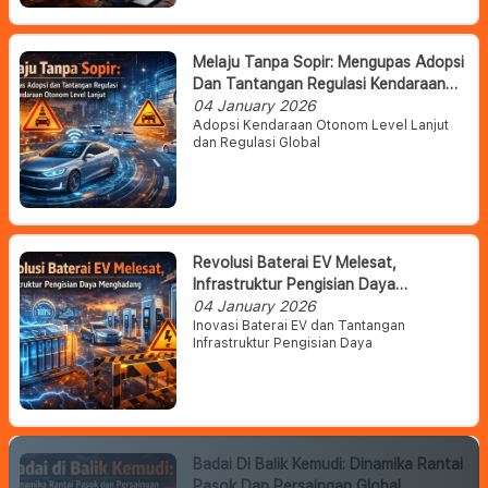
Melaju Tanpa Sopir: Mengupas Adopsi
Dan Tantangan Regulasi Kendaraan
Otonom Level Lanjut
04 January 2026
Adopsi Kendaraan Otonom Level Lanjut
dan Regulasi Global
Revolusi Baterai EV Melesat,
Infrastruktur Pengisian Daya
Menghadang
04 January 2026
Inovasi Baterai EV dan Tantangan
Infrastruktur Pengisian Daya
Badai Di Balik Kemudi: Dinamika Rantai
Pasok Dan Persaingan Global