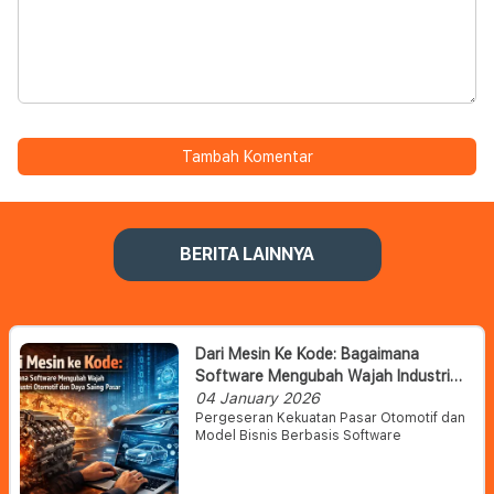
Tambah Komentar
BERITA LAINNYA
Dari Mesin Ke Kode: Bagaimana
Software Mengubah Wajah Industri
Otomotif Dan Daya Saing Pasar
04 January 2026
Pergeseran Kekuatan Pasar Otomotif dan
Model Bisnis Berbasis Software