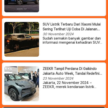
kedua mereka yakni Xiaomi YU7,
sebuah SUV yang direncanakan akan
diluncurkan pada pertengahan tahun
2025.
SUV Listrik Terbaru Dari Xiaomi Mulai
Sering Terlihat Uji Coba Di Jalanan
China
30 November 2024
Sudah semakin banyak gambar dan
informasi mengenai kehadiran SUV
Xiaomi terbaru dengan nama kode
MX11. Setelah tampilan luar berbalut
kamuflase, kini giliran potongan foto
interior kendaraan ini yang tersebar
di internet.
ZEEKR Tampil Perdana Di Gaikindo
Jakarta Auto Week, Tandai Redefinisi
Kemewahan Kendaraan Listrik Di
23 November 2024
Jakarta, 22 November 2024 –
Indonesia.
ZEEKR, merek kendaraan listrik
premium, dengan bangga
mengumumkan kehadirannya di
Indonesia melalui debutnya di ajang
bergengsi Gaikindo Jakarta Auto
Week (GJAW) 2024, yang