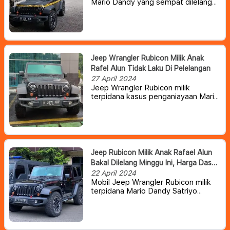
Mario Dandy yang sempat dilelang
sepertinya belum menemukan
pemilik baru. Oleh karena itu, pihak
Kejaksaan Negeri Jakarta Selatan
(Kejari Jaksel) dikabarkan telah
membuka kembali lelang mobil
tersebut.
Jeep Wrangler Rubicon Milik Anak
Rafel Alun Tidak Laku Di Pelelangan
27 April 2024
Jeep Wrangler Rubicon milik
terpidana kasus penganiayaan Mario
Dandy kabarnya tak laku saat
dilelang oleh negara. Seharusnya
pemenang lelang diumumkan hari ini,
Jumat (26/4), namun hingga saat ini
tidak ada penawar untuk SUV
Amerika Serikat yang dibuka dengan
Jeep Rubicon Milik Anak Rafael Alun
harga limit Rp809,3 juta itu.
Bakal Dilelang Minggu Ini, Harga Dasar
Mulai Rp 809 Juta
22 April 2024
Mobil Jeep Wrangler Rubicon milik
terpidana Mario Dandy Satriyo
kabarnya telah dilelang oleh pihak
Kejaksaan Negeri Jakarta Selatan
(Kejari Jaksel). Pelelangan ini akan
berakhir pada 26 April 2024