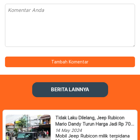
Tambah Komentar
BERITA LAINNYA
Tidak Laku Dilelang, Jeep Rubicon
Mario Dandy Turun Harga Jadi Rp 700
Juta
14 May 2024
Mobil Jeep Rubicon milik terpidana