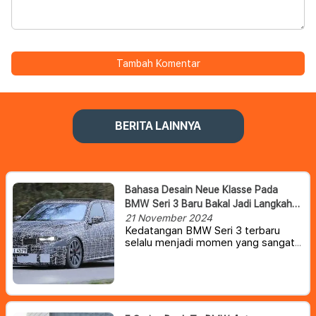
Tambah Komentar
BERITA LAINNYA
Bahasa Desain Neue Klasse Pada
BMW Seri 3 Baru Bakal Jadi Langkah
Pionir
21 November 2024
Kedatangan BMW Seri 3 terbaru
selalu menjadi momen yang sangat
ditunggu bagi banyak pelanggan.
Namun, Seri 3 ini terbaru ini bakal
mengalami perubahan total dengan
mengusung tema 'Neue Klasse' –
mengawali era baru untuk desain dan
teknologi BMW.