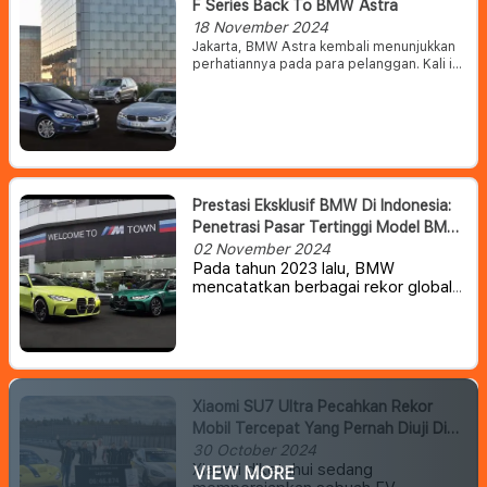
F Series Back To BMW Astra
18 November 2024
Jakarta, BMW Astra kembali menunjukkan
perhatiannya pada para pelanggan. Kali ini
BMW Astra membidik para pecinta BMW
pengguna sasis F series dengan
menghadirkan promo khusus.
Prestasi Eksklusif BMW Di Indonesia:
Penetrasi Pasar Tertinggi Model BMW
M Di Seluruh Dunia
02 November 2024
Pada tahun 2023 lalu, BMW
mencatatkan berbagai rekor global
di Indonesia dengan pencapaian
yang mengesankan.
Salah satunya
adalah rekor terkait rasio penetrasi
penjualan model-model BMW M di
pasar otomotif Tanah Air. BMW
berhasil meraih sukses besar di
Xiaomi SU7 Ultra Pecahkan Rekor
Indonesia pada tahun tersebut,
Mobil Tercepat Yang Pernah Diuji Di
dengan menjual 5.000 unit di pasar
Sirkuit Nurburgring
30 October 2024
Indonesia.
Xiaomi diketahui sedang
VIEW MORE