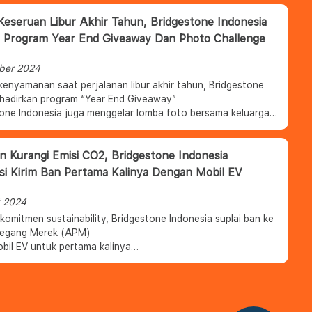
eseruan Libur Akhir Tahun, Bridgestone Indonesia
 Program Year End Giveaway Dan Photo Challenge
ber 2024
kenyamanan saat perjalanan libur akhir tahun, Bridgestone
 hadirkan program “Year End Giveaway”
tone Indonesia juga menggelar lomba foto bersama keluarga
one Year End Giveaway Family Photo Challenge,” dengan
kan berbagai hadiah menarik
 Kurangi Emisi CO2, Bridgestone Indonesia
si Kirim Ban Pertama Kalinya Dengan Mobil EV
t 2024
komitmen sustainability, Bridgestone Indonesia suplai ban ke
egang Merek (APM)
bil EV untuk pertama kalinya
an langkah kontribusi terhadap misi Bridgestone global dalam
i emisi CO2