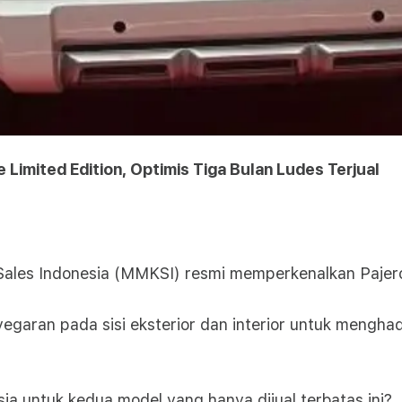
e Limited Edition, Optimis Tiga Bulan Ludes Terjual
ales Indonesia (MMKSI) resmi memperkenalkan Pajero 
egaran pada sisi eksterior dan interior untuk mengh
 untuk kedua model yang hanya dijual terbatas ini?