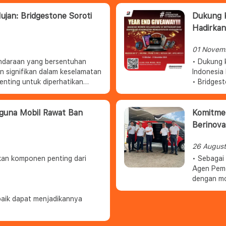
jan: Bridgestone Soroti
Dukung K
Hadirkan
01 Novem
ndaraan yang bersentuhan
• Dukung 
an signifikan dalam keselamatan
Indonesia
enting untuk diperhatikan
• Bridges
 hujan.
“Bridgest
menghadir
guna Mobil Rawat Ban
Komitmen
Berinova
26 Augus
kan komponen penting dari
• Sebagai 
Agen Pem
dengan mo
• Merupak
baik dapat menjadikannya
mengurang