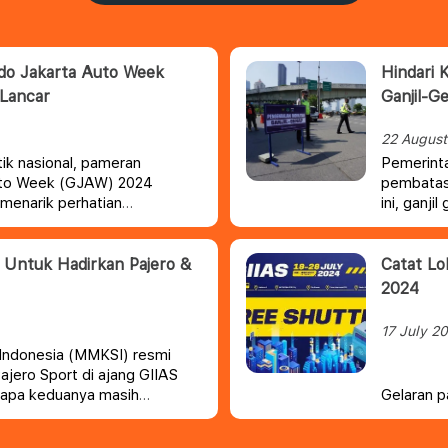
ndo Jakarta Auto Week
Hindari 
 Lancar
Ganjil-G
22 August
ik nasional, pameran
Pemerinta
Auto Week (GJAW) 2024
pembatasa
n menarik perhatian
ini, ganji
otif.
i Untuk Hadirkan Pajero &
Catat Lo
2024
17 July 2
 Indonesia (MMKSI) resmi
ajero Sport di ajang GIIAS
gapa keduanya masih
Gelaran p
Show (GII
City, Tan