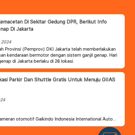
Kemacetan Di Sekitar Gedung DPR, Berikut Info
enap Di Jakarta
 2024
h Provinsi (Pemprov) DKI Jakarta telah memberlakukan
n kendaraan bermotor dengan sistem ganjil genap. Hari
l genap di Jakarta berlaku di 26 lokasi.
kasi Parkir Dan Shuttle Gratis Untuk Menuju GIIAS
024
ameran otomotif Gaikindo Indonesia International Auto
AS) 2024 akan berlangsung pada 18-28 Juli di ICE BSD
gerang. Pihak panitia pun telah menyiapkan lokasi parkir