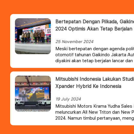
Bertepatan Dengan Pilkada, Gaiki
2024 Optimis Akan Tetap Berjalan
25 November 2024
Meski bertepatan dengan agenda polit
otomotif tahunan Gaikindo Jakarta 
diyakini akan tetap berjalan lancar da
masyarakat serta pelaku industri otom
Mitsubishi Indonesia Lakukan Stud
Xpander Hybrid Ke Indonesia
19 July 2024
Mitsubishi Motors Krama Yudha Sales
meluncurkan All New Triton dan New P
2024. Namun timbul pertanyaan, men
memakai mesin diesel konvensional?