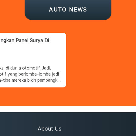
AUTO NEWS
angkan Panel Surya Di
i di dunia otomotif. Jadi,
otif yang berlomba-lomba jadi
ba-tiba mereka bikin pembangkit
o dan Maranello.
About Us