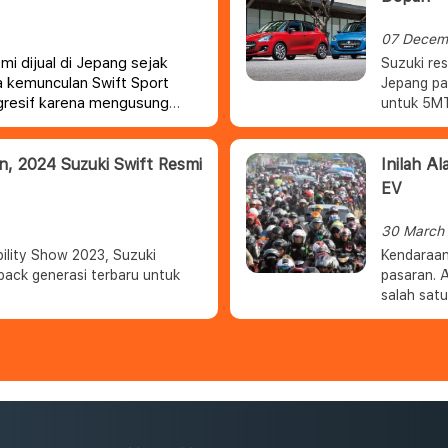
07 Decem
mi dijual di Jepang sejak
Suzuki re
a kemunculan Swift Sport
Jepang pa
agresif karena mengusung
untuk 5MT
, 2024 Suzuki Swift Resmi
Inilah A
EV
30 March
bility Show 2023, Suzuki
Kendaraan
back generasi terbaru untuk
pasaran. A
salah sat
energi.