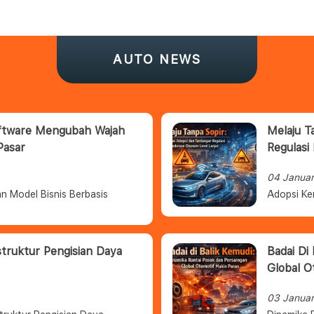
AUTO NEWS
oftware Mengubah Wajah
Melaju T
Pasar
Regulasi
04 Janua
n Model Bisnis Berbasis
Adopsi Ke
struktur Pengisian Daya
Badai Di
Global O
03 Janua