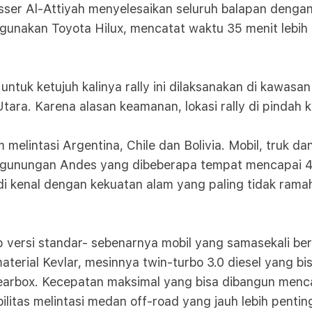
ser Al-Attiyah menyelesaikan seluruh balapan dengan 
ggunakan Toyota Hilux, mencatat waktu 35 menit lebih 
 untuk ketujuh kalinya rally ini dilaksanakan di kawasa
tara. Karena alasan keamanan, lokasi rally di pindah 
 melintasi Argentina, Chile dan Bolivia. Mobil, truk
pegunungan Andes yang dibeberapa tempat mencapai 
 di kenal dengan kekuatan alam yang paling tidak ram
 versi standar- sebenarnya mobil yang samasekali be
aterial Kevlar, mesinnya twin-turbo 3.0 diesel yang b
 gearbox. Kecepatan maksimal yang bisa dibangun men
ilitas melintasi medan off-road yang jauh lebih pentin