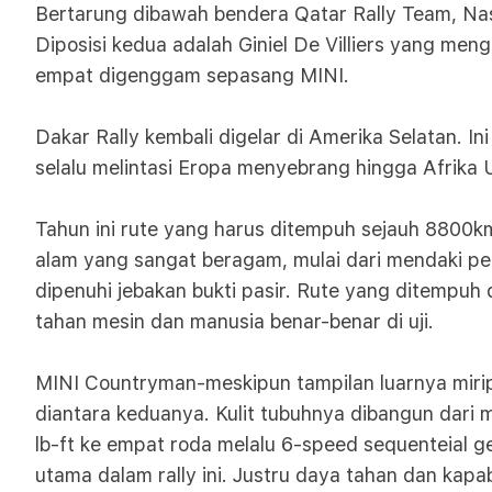
Bertarung dibawah bendera Qatar Rally Team, Nas
Diposisi kedua adalah Giniel De Villiers yang men
empat digenggam sepasang MINI.
Dakar Rally kembali digelar di Amerika Selatan. Ini
selalu melintasi Eropa menyebrang hingga Afrika U
Tahun ini rute yang harus ditempuh sejauh 8800km
alam yang sangat beragam, mulai dari mendaki 
dipenuhi jebakan bukti pasir. Rute yang ditempuh
tahan mesin dan manusia benar-benar di uji.
MINI Countryman-meskipun tampilan luarnya mirip
diantara keduanya. Kulit tubuhnya dibangun dari m
lb-ft ke empat roda melalu 6-speed sequenteial
utama dalam rally ini. Justru daya tahan dan kapab