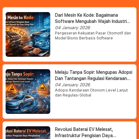
Dari Mesin Ke Kode: Bagaimana
Software Mengubah Wajah Industri
Otomotif Dan Daya Saing Pasar
04 January 2026
Pergeseran Kekuatan Pasar Otomotif dan
Model Bisnis Berbasis Software
Melaju Tanpa Sopir: Mengupas Adopsi
Dan Tantangan Regulasi Kendaraan
Otonom Level Lanjut
04 January 2026
Adopsi Kendaraan Otonom Level Lanjut
dan Regulasi Global
Revolusi Baterai EV Melesat,
Infrastruktur Pengisian Daya