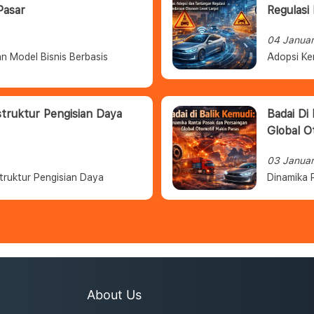
Pasar
Regulasi
04 Janua
n Model Bisnis Berbasis
Adopsi Ke
struktur Pengisian Daya
Badai Di
Global O
03 Janua
truktur Pengisian Daya
Dinamika 
About Us